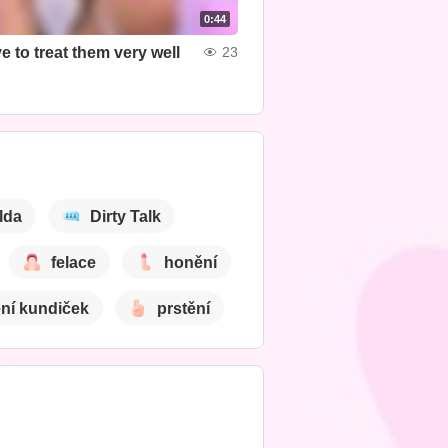
0:44
 to treat them very well
23
lda
Dirty Talk
felace
honění
ení kundiček
prstění