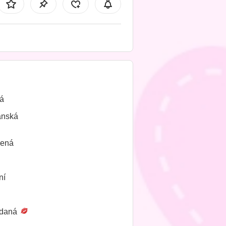
á
ánská
lená
ní
daná