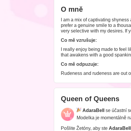
O mně
I am a mix of captivating shyness
prefer a genuine smile to a thous
very selective with my desires. If 
you to meet me.
Co mě vzrušuje:
I really enjoy being made to feel
that awakens with a good spanking
Co mě odpuzuje:
Rudeness and rudeness are out of 
Queen of Queens
AdaraBell
se účastní 
Modelka je momentálně 
Pošlite Žetóny, aby ste
AdaraBell