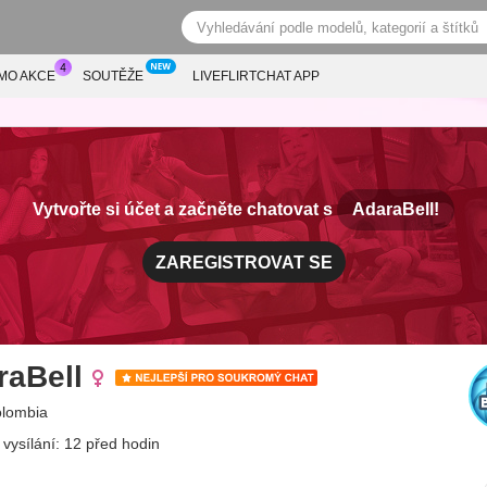
MO AKCE
SOUTĚŽE
LIVEFLIRTCHAT APP
Vytvořte si účet a začněte chatovat s
AdaraBell!
ZAREGISTROVAT SE
raBell
colombia
 vysílání: 12 před hodin