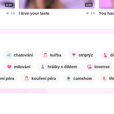
0:44
1:01
I love your taste
You have
14
24
chatování
kuřba
striptýz
di
milování
hrátky s dildem
lovense
ní péra
kouření péra
camshow
tř