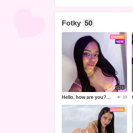
Fotky
50
ZDARMA
1
Hello, how are you?💞🧸
39
ZDARMA