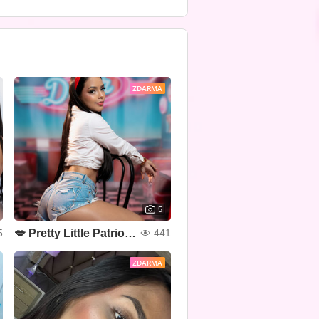
ZDARMA
5
💋 Pretty Little Patriot 💙❤🤍✨
5
441
ZDARMA