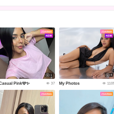
ZDARMA
ZDARMA
1
4
Casual Pink🩷✨
My Photos
37
110
ZDARMA
ZDARMA