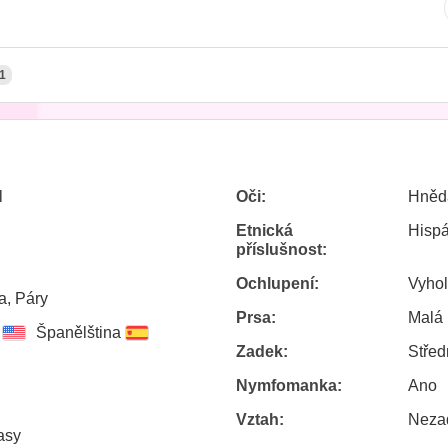
1
l
Oči:
Hněd
Etnická
Hisp
příslušnost:
Ochlupení:
Vyho
a, Páry
Prsa:
Malá
Španělština
Zadek:
Střed
Nymfomanka:
Ano
Vztah:
Neza
asy