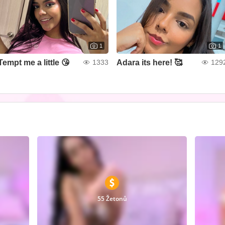
1
1
Tempt me a little 😘
Adara its here! 🥰
1333
129
55 Žetonů