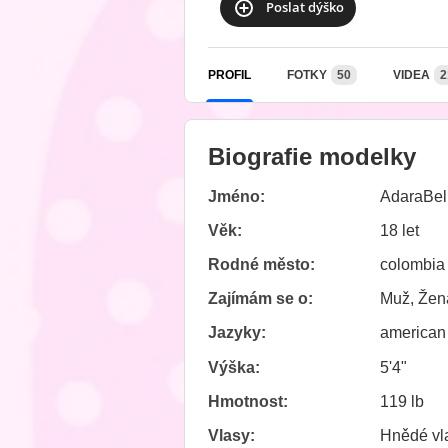
Poslat dýško
PROFIL
FOTKY
50
VIDEA
2
Biografie modelky
Jméno:
AdaraBel
Věk:
18 let
Rodné město:
colombia
Zajímám se o:
Muž, Žen
Jazyky:
american
Výška:
5'4"
Hmotnost:
119 lb
Vlasy:
Hnědé vl