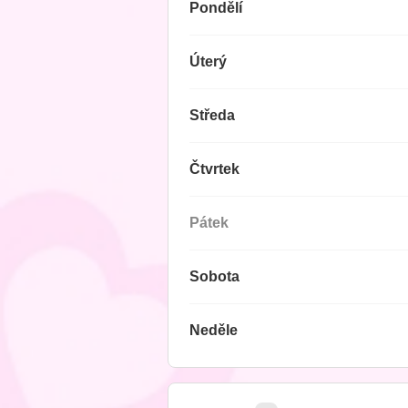
Pondělí
Úterý
Středa
Čtvrtek
Pátek
Sobota
Neděle