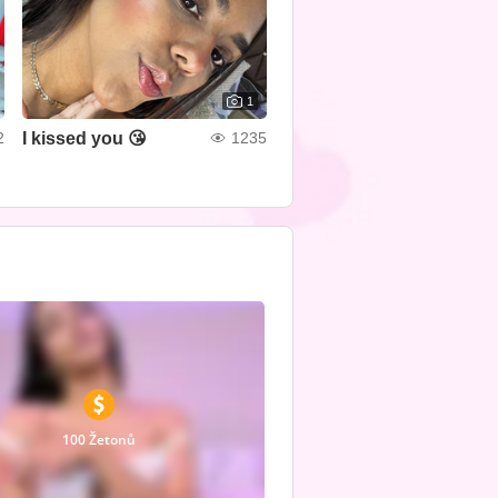
1
I kissed you 😘
2
1235
100 Žetonů