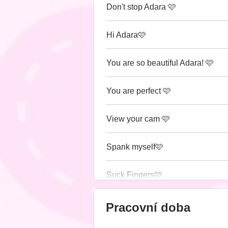
Don't stop Adara 🩷
Hi Adara🩷
You are so beautiful Adara! 🩷
You are perfect 🩷
View your cam 🩷
Spank myself🩷
Suck Fingers🩷
Pracovní doba