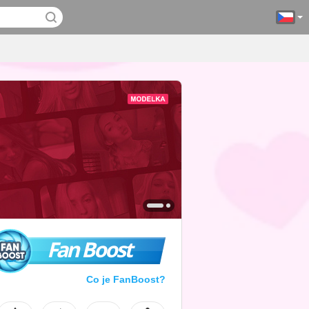
Fan Boost
Co je FanBoost?